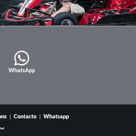
WhatsApp
ons
|
Contacto
|
Whatsapp
dad