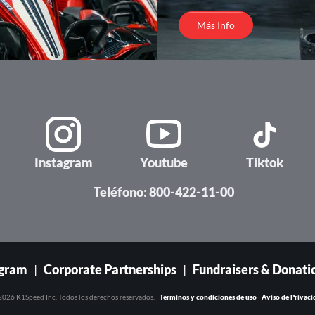
Más Info
Instagram
Youtube
Tiktok
Teléfono: 800-422-11-00
ogram
|
Corporate Partnerships
|
Fundraisers & Donati
2026 K1Speed Inc. Todos los derechos reservados. |
Términos y condiciones de uso
|
Aviso de Privaci